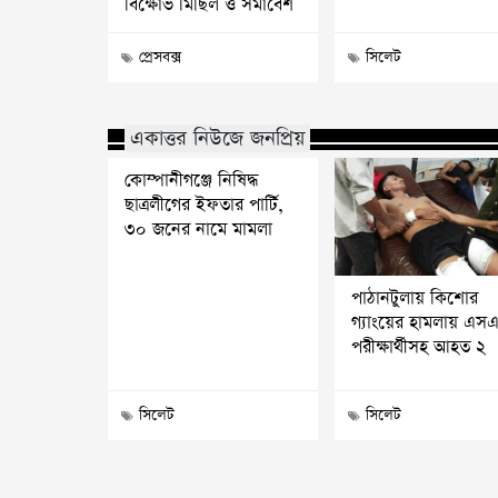
বিক্ষোভ মিছিল ও সমাবেশ
প্রেসবক্স
সিলেট
একাত্তর নিউজে জনপ্রিয়
কোম্পানীগঞ্জে নিষিদ্ধ
ছাত্রলীগের ইফতার পার্টি,
৩০ জনের নামে মামলা
পাঠানটুলায় কিশোর
গ্যাংয়ের হামলায় এস
পরীক্ষার্থীসহ আহত ২
সিলেট
সিলেট