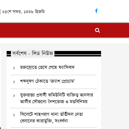
্দ | ২৫শে সফর, ১৪৪৮ হিজরি
সর্বশেষ - লিড নিউজ
রক্তস্রোতে ভেসে গেছে ফ্যাসিবাদ
শব্দদূষণ ঠেকাতে ‘ক্র্যাশ প্রোগ্রাম’
যুক্তরাজ্য প্রবাসী কমিউনিটি ব্যক্তিত্ব আনসার
আলীর সৌজন্যে নৈশভোজ ও মতবিনিময়
সিলেটে শাহপরাণ থানা তাঁতীদল নেতা
বেলালের কারামুক্তি, সংবর্ধনা