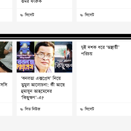
ওমর ফারুক
সিলেট
সিলেট
দুই দশক ধরে ‘অস্থায়ী’
পরিচয়
‘বনলতা এক্সপ্রেস’ নিয়ে
এসসি
তুমুল আলোচনা: কী আছে
হুমায়ূন আহমেদের
‘কিছুক্ষণ’-এ?
লিড নিউজ
সিলেট