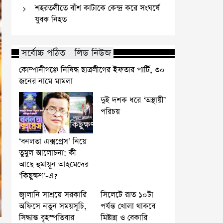
শহরতলীতে বাঁশ কাটাকে কেন্দ্র করে সংঘর্ষে
যুবক নিহত
সর্বোচ্চ পঠিত - লিড নিউজ
কোম্পানীগঞ্জে নিষিদ্ধ ছাত্রলীগের ইফতার পার্টি, ৩০
জনের নামে মামলা
দুই দশক ধরে ‘অস্থায়ী’
পরিচয়
‘বনলতা এক্সপ্রেস’ নিয়ে
তুমুল আলোচনা: কী
আছে হুমায়ূন আহমেদের
‘কিছুক্ষণ’-এ?
জ্বালানি সাশ্রয়ে সরকারি
সিলেটে রাত ১০টা
অফিসে নতুন সময়সূচি,
পর্যন্ত খোলা থাকবে
সিদ্ধান্ত বৃহস্পতিবার
মিষ্টান্ন ও বেকারি