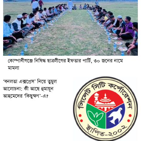
কোম্পানীগঞ্জে নিষিদ্ধ ছাত্রলীগের ইফতার পার্টি, ৩০ জনের নামে
মামলা
‘বনলতা এক্সপ্রেস’ নিয়ে তুমুল
আলোচনা: কী আছে হুমায়ূন
আহমেদের ‘কিছুক্ষণ’-এ?