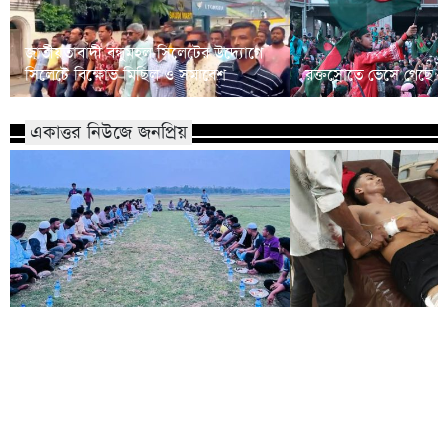
জাতীয়তাবাদী বন্ধুমহল সিলেটের উদ্যোগে
সিলেটে বিক্ষোভ মিছিল ও সমাবেশ
রক্তস্রোতে ভেসে গেছে ফ
একাত্তর নিউজে জনপ্রিয়
কোম্পানীগঞ্জে নিষিদ্ধ ছাত্রলীগের ইফতার
পাঠানটুলায় কিশোর গ্যা
পার্টি, ৩০ জনের নামে মামলা
এসএসসি পরীক্ষার্থীসহ