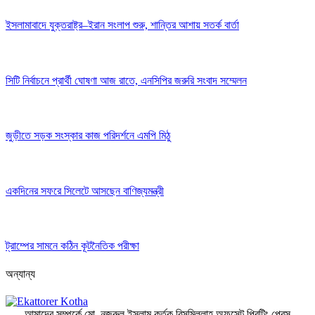
ইসলামাবাদে যুক্তরাষ্ট্র–ইরান সংলাপ শুরু, শান্তির আশায় সতর্ক বার্তা
সিটি নির্বাচনে প্রার্থী ঘোষণা আজ রাতে, এনসিপির জরুরি সংবাদ সম্মেলন
জুড়ীতে সড়ক সংস্কার কাজ পরিদর্শনে এমপি মিঠু
একদিনের সফরে সিলেটে আসছেন বাণিজ্যমন্ত্রী
ট্রাম্পের সামনে কঠিন কূটনৈতিক পরীক্ষা
অন্যান্য
আমাদের সম্পর্কে
মো. নজরুল ইসলাম কর্তৃক বিসমিল্লাহ অফসেট প্রিন্টিং প্রেস