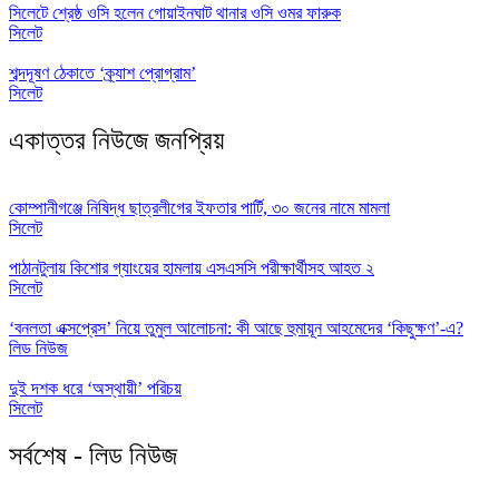
সিলেটে শ্রেষ্ঠ ওসি হলেন গোয়াইনঘাট থানার ওসি ওমর ফারুক
সিলেট
শব্দদূষণ ঠেকাতে ‘ক্র্যাশ প্রোগ্রাম’
সিলেট
একাত্তর নিউজে জনপ্রিয়
কোম্পানীগঞ্জে নিষিদ্ধ ছাত্রলীগের ইফতার পার্টি, ৩০ জনের নামে মামলা
সিলেট
পাঠানটুলায় কিশোর গ্যাংয়ের হামলায় এসএসসি পরীক্ষার্থীসহ আহত ২
সিলেট
‘বনলতা এক্সপ্রেস’ নিয়ে তুমুল আলোচনা: কী আছে হুমায়ূন আহমেদের ‘কিছুক্ষণ’-এ?
লিড নিউজ
দুই দশক ধরে ‘অস্থায়ী’ পরিচয়
সিলেট
সর্বশেষ - লিড নিউজ