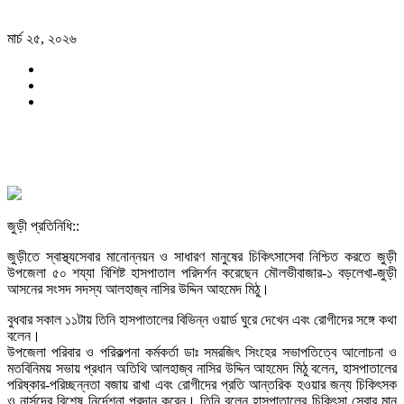
মার্চ ২৫, ২০২৬
জুড়ী প্রতিনিধি::
জুড়ীতে স্বাস্থ্যসেবার মানোন্নয়ন ও সাধারণ মানুষের চিকিৎসাসেবা নিশ্চিত করতে জুড়ী
উপজেলা ৫০ শয্যা বিশিষ্ট হাসপাতাল পরিদর্শন করেছেন মৌলভীবাজার-১ বড়লেখা-জুড়ী
আসনের সংসদ সদস্য আলহাজ্ব নাসির উদ্দিন আহমেদ মিঠু।
বুধবার সকাল ১১টায় তিনি হাসপাতালের বিভিন্ন ওয়ার্ড ঘুরে দেখেন এবং রোগীদের সঙ্গে কথা
বলেন।
উপজেলা পরিবার ও পরিকল্পনা কর্মকর্তা ডাঃ সমরজিৎ সিংহের সভাপতিত্বে আলোচনা ও
মতবিনিময় সভায় প্রধান অতিথি আলহাজ্ব নাসির উদ্দিন আহমেদ মিঠু বলেন, হাসপাতালের
পরিষ্কার-পরিচ্ছন্নতা বজায় রাখা এবং রোগীদের প্রতি আন্তরিক হওয়ার জন্য চিকিৎসক
ও নার্সদের বিশেষ নির্দেশনা প্রদান করেন। তিনি বলেন হাসপাতালের চিকিৎসা সেবার মান