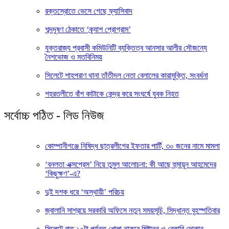
রক্তস্রোতে ভেসে গেছে ফ্যাসিবাদ
শব্দদূষণ ঠেকাতে ‘ক্র্যাশ প্রোগ্রাম’
যুক্তরাজ্য প্রবাসী কমিউনিটি ব্যক্তিত্ব আনসার আলীর সৌজন্যে
নৈশভোজ ও মতবিনিময়
সিলেটে শাহপরাণ থানা তাঁতীদল নেতা বেলালের কারামুক্তি, সংবর্ধনা
শহরতলীতে বাঁশ কাটাকে কেন্দ্র করে সংঘর্ষে যুবক নিহত
সর্বোচ্চ পঠিত - লিড নিউজ
কোম্পানীগঞ্জে নিষিদ্ধ ছাত্রলীগের ইফতার পার্টি, ৩০ জনের নামে মামলা
‘বনলতা এক্সপ্রেস’ নিয়ে তুমুল আলোচনা: কী আছে হুমায়ূন আহমেদের
‘কিছুক্ষণ’-এ?
দুই দশক ধরে ‘অস্থায়ী’ পরিচয়
জ্বালানি সাশ্রয়ে সরকারি অফিসে নতুন সময়সূচি, সিদ্ধান্ত বৃহস্পতিবার
সিলেটে রাত ১০টা পর্যন্ত খোলা থাকবে মিষ্টান্ন ও বেকারি দোকান