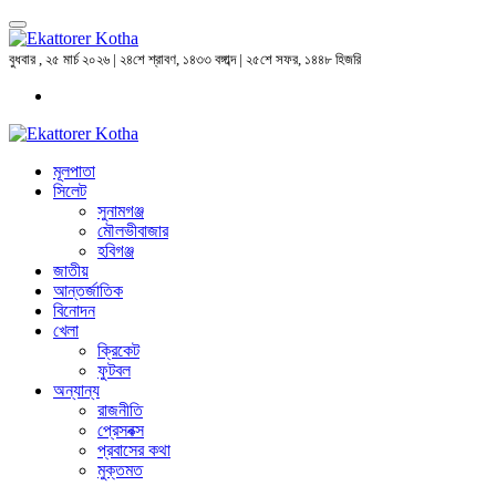
বুধবার , ২৫ মার্চ ২০২৬ | ২৪শে শ্রাবণ, ১৪৩৩ বঙ্গাব্দ | ২৫শে সফর, ১৪৪৮ হিজরি
মূলপাতা
সিলেট
সুনামগঞ্জ
মৌলভীবাজার
হবিগঞ্জ
জাতীয়
আন্তর্জাতিক
বিনোদন
খেলা
ক্রিকেট
ফুটবল
অন্যান্য
রাজনীতি
প্রেসবক্স
প্রবাসের কথা
মুক্তমত