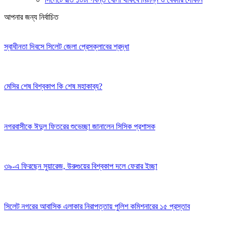
আপনার জন্য নির্বাচিত
স্বাধীনতা দিবসে সিলেট জেলা প্রেসক্লাবের শ্রদ্ধা
মেসির শেষ বিশ্বকাপ কি শেষ মহাকাব্য?
নগরবাসীকে ঈদুল ফিতরের শুভেচ্ছা জানালেন সিসিক প্রশাসক
৩৯-এ ফিরছেন সুয়ারেজ, উরুগুয়ের বিশ্বকাপ দলে ফেরার ইচ্ছা
সিলেট নগরের আবাসিক এলাকার নিরাপত্তায় পুলিশ কমিশনারের ১৫ প্রস্তাব