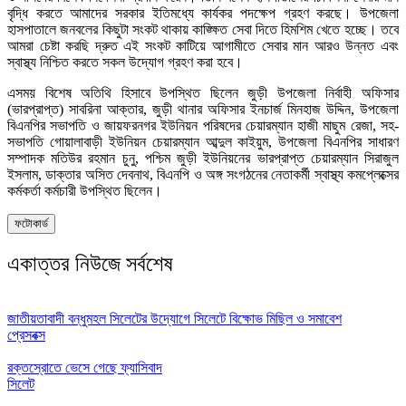
বৃদ্ধি করতে আমাদের সরকার ইতিমধ্যে কার্যকর পদক্ষেপ গ্রহণ করছে। উপজেলা
হাসপাতালে জনবলের কিছুটা সংকট থাকায় কাঙ্ক্ষিত সেবা দিতে হিমশিম খেতে হচ্ছে। তবে
আমরা চেষ্টা করছি দ্রুত এই সংকট কাটিয়ে আগামীতে সেবার মান আরও উন্নত এবং
স্বাস্থ্য নিশ্চিত করতে সকল উদ্যোগ গ্রহণ করা হবে।
এসময় বিশেষ অতিথি হিসাবে উপস্থিত ছিলেন জুড়ী উপজেলা নির্বাহী অফিসার
(ভারপ্রাপ্ত) সাবরিনা আক্তার, জুড়ী থানার অফিসার ইনচার্জ মিনহাজ উদ্দিন, উপজেলা
বিএনপির সভাপতি ও জায়ফরনগর ইউনিয়ন পরিষদের চেয়ারম্যান হাজী মাছুম রেজা, সহ-
সভাপতি গোয়ালাবাড়ী ইউনিয়ন চেয়ারম্যান আব্দুল কাইয়ুম, উপজেলা বিএনপির সাধারণ
সম্পাদক মতিউর রহমান চুনু, পশ্চিম জুড়ী ইউনিয়নের ভারপ্রাপ্ত চেয়ারম্যান সিরাজুল
ইসলাম, ডাক্তার অসিত দেবনাথ, বিএনপি ও অঙ্গ সংগঠনের নেতাকর্মী স্বাস্থ্য কমপ্লেক্সের
কর্মকর্তা কর্মচারী উপস্থিত ছিলেন।
ফটোকার্ড
একাত্তর নিউজে সর্বশেষ
জাতীয়তাবাদী বন্ধুমহল সিলেটের উদ্যোগে সিলেটে বিক্ষোভ মিছিল ও সমাবেশ
প্রেসবক্স
রক্তস্রোতে ভেসে গেছে ফ্যাসিবাদ
সিলেট