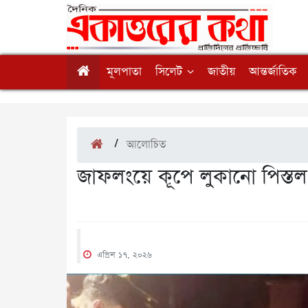
মূলপাতা
সিলেট
জাতীয়
আন্তর্জাতিক
/
আলোচিত
জাফলংয়ে কূপে লুকানো পিস্তল
এপ্রিল ১৭, ২০২৬