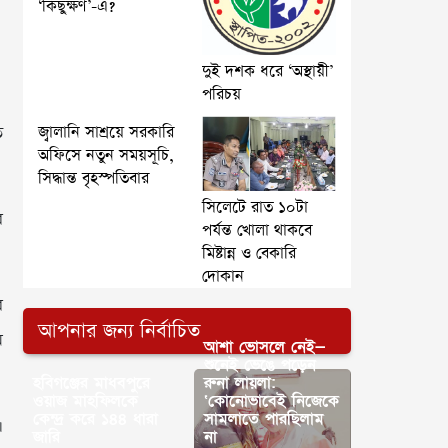
‘কিছুক্ষণ’-এ?
দুই দশক ধরে ‘অস্থায়ী’
পরিচয়
জ্বালানি সাশ্রয়ে সরকারি
ত
অফিসে নতুন সময়সূচি,
সিদ্ধান্ত বৃহস্পতিবার
সিলেটে রাত ১০টা
ে
পর্যন্ত খোলা থাকবে
মিষ্টান্ন ও বেকারি
দোকান
র
আপনার জন্য নির্বাচিত
ম
আশা ভোসলে নেই—
শুনেই ভেঙে পড়েন
হবিগঞ্জের মাধবপুরে
রুনা লায়লা:
ওয়াজ মাহফিলকে
‘কোনোভাবেই নিজেকে
কেন্দ্র করে ১৪৪ ধারা
সামলাতে পারছিলাম
।
জারি
না