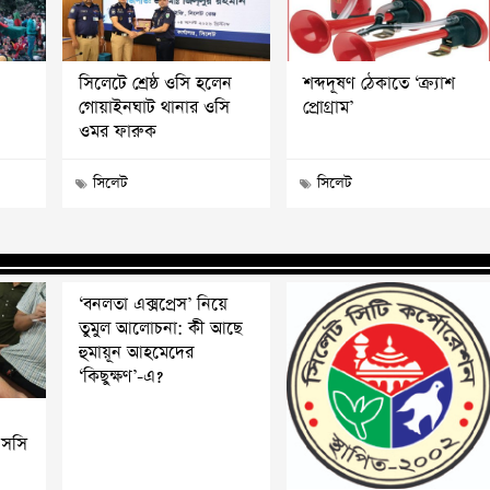
সিলেটে শ্রেষ্ঠ ওসি হলেন
শব্দদূষণ ঠেকাতে ‘ক্র্যাশ
গোয়াইনঘাট থানার ওসি
প্রোগ্রাম’
ওমর ফারুক
সিলেট
সিলেট
‘বনলতা এক্সপ্রেস’ নিয়ে
তুমুল আলোচনা: কী আছে
হুমায়ূন আহমেদের
‘কিছুক্ষণ’-এ?
এসসি