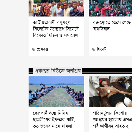
জাতীয়তাবাদী বন্ধুমহল
রক্তস্রোতে ভেসে গেছে
সিলেটের উদ্যোগে সিলেটে
ফ্যাসিবাদ
বিক্ষোভ মিছিল ও সমাবেশ
প্রেসবক্স
সিলেট
একাত্তর নিউজে জনপ্রিয়
কোম্পানীগঞ্জে নিষিদ্ধ
পাঠানটুলায় কিশোর
ছাত্রলীগের ইফতার পার্টি,
গ্যাংয়ের হামলায় এস
৩০ জনের নামে মামলা
পরীক্ষার্থীসহ আহত ২