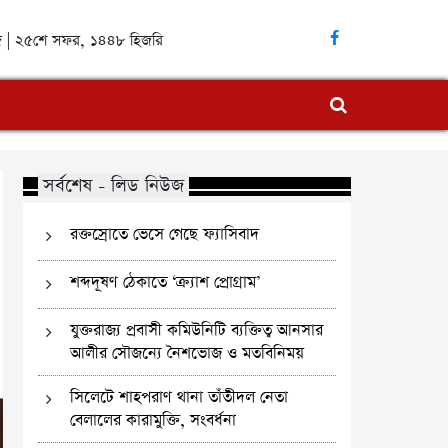
াব্দ | ২৫শে সফর, ১৪৪৮ হিজরি
সর্বশেষ - লিড নিউজ
রক্তস্রোতে ভেসে গেছে ফ্যাসিবাদ
শব্দদূষণ ঠেকাতে ‘ক্র্যাশ প্রোগ্রাম’
যুক্তরাজ্য প্রবাসী কমিউনিটি ব্যক্তিত্ব আনসার
আলীর সৌজন্যে নৈশভোজ ও মতবিনিময়
সিলেটে শাহপরাণ থানা তাঁতীদল নেতা
বেলালের কারামুক্তি, সংবর্ধনা