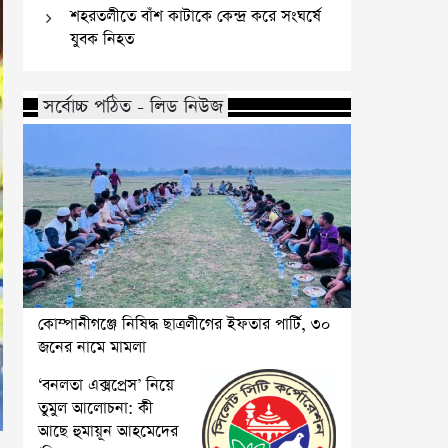
শহরতলীতে বাঁশ কাটাকে কেন্দ্র করে সংঘর্ষে
যুবক নিহত
সর্বোচ্চ পঠিত - লিড নিউজ
কোম্পানীগঞ্জে নিষিদ্ধ ছাত্রলীগের ইফতার পার্টি, ৩০
জনের নামে মামলা
‘বনলতা এক্সপ্রেস’ নিয়ে
তুমুল আলোচনা: কী
আছে হুমায়ূন আহমেদের