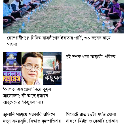
কোম্পানীগঞ্জে নিষিদ্ধ ছাত্রলীগের ইফতার পার্টি, ৩০ জনের নামে
মামলা
দুই দশক ধরে ‘অস্থায়ী’ পরিচয়
‘বনলতা এক্সপ্রেস’ নিয়ে তুমুল
আলোচনা: কী আছে হুমায়ূন
আহমেদের ‘কিছুক্ষণ’-এ?
জ্বালানি সাশ্রয়ে সরকারি অফিসে
সিলেটে রাত ১০টা পর্যন্ত খোলা
নতুন সময়সূচি, সিদ্ধান্ত বৃহস্পতিবার
থাকবে মিষ্টান্ন ও বেকারি দোকান