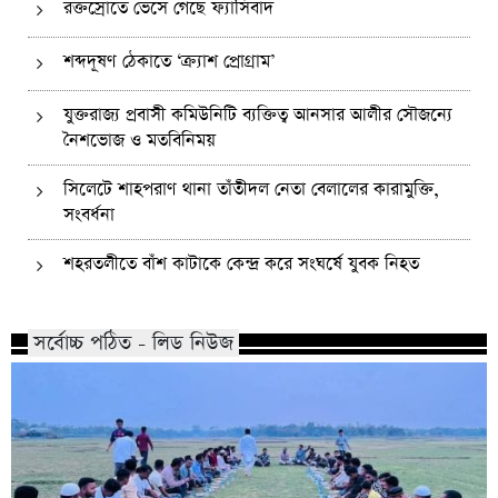
রক্তস্রোতে ভেসে গেছে ফ্যাসিবাদ
শব্দদূষণ ঠেকাতে ‘ক্র্যাশ প্রোগ্রাম’
যুক্তরাজ্য প্রবাসী কমিউনিটি ব্যক্তিত্ব আনসার আলীর সৌজন্যে
নৈশভোজ ও মতবিনিময়
সিলেটে শাহপরাণ থানা তাঁতীদল নেতা বেলালের কারামুক্তি,
সংবর্ধনা
শহরতলীতে বাঁশ কাটাকে কেন্দ্র করে সংঘর্ষে যুবক নিহত
সর্বোচ্চ পঠিত - লিড নিউজ