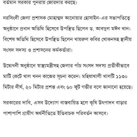
বর্তমান সরকার পুনরায় জোরদার করছে।
নরসিংদী জেলা প্রশাসক মোহাম্মদ আনোয়ার হোসাইন–এর সভাপতিত্বে
অনুষ্ঠানে প্রধান অতিথি হিসেবে উপস্থিত ছিলেন ড. আবদুল মঈন খান।
বিশেষ অতিথি হিসেবে উপস্থিত ছিলেন খায়রুল কবির খোকনসহ স্থানীয়
সংসদ সদস্য ও প্রশাসনের কর্মকর্তারা।
উদ্বোধনী অনুষ্ঠানে স্বাস্থ্যমন্ত্রীসহ জেলার পাঁচ সংসদ সদস্য প্রতীকীভাবে
মাটি কেটে খাল খনন কাজের সূচনা করেন। মহিষাখালী খালটি ১১৩০
মিটার দীর্ঘ, ২০ মিটার প্রশস্ত এবং ৬০ ফুট গভীর বলে জানানো হয়েছে।
সরকারের দাবি, এসব উদ্যোগ বাস্তবায়িত হলে কৃষি উৎপাদন বাড়ার
পাশাপাশি গ্রামীণ অর্থনীতিতে ইতিবাচক পরিবর্তন আসবে।