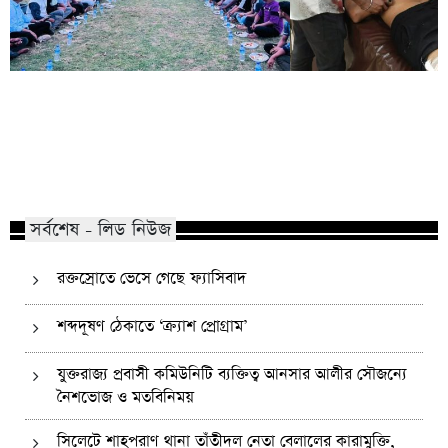
কোম্পানীগঞ্জে নিষিদ্ধ ছাত্রলীগের ইফতার
পাঠানটুলায় কিশোর গ্যা
পার্টি, ৩০ জনের নামে মামলা
এসএসসি পরীক্ষার্থীসহ
সর্বশেষ - লিড নিউজ
রক্তস্রোতে ভেসে গেছে ফ্যাসিবাদ
শব্দদূষণ ঠেকাতে ‘ক্র্যাশ প্রোগ্রাম’
যুক্তরাজ্য প্রবাসী কমিউনিটি ব্যক্তিত্ব আনসার আলীর সৌজন্যে
নৈশভোজ ও মতবিনিময়
সিলেটে শাহপরাণ থানা তাঁতীদল নেতা বেলালের কারামুক্তি,