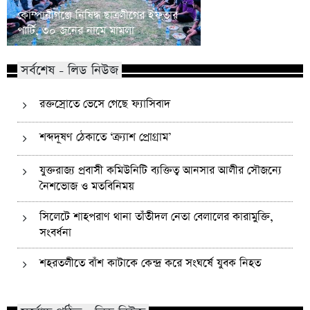
কোম্পানীগঞ্জে নিষিদ্ধ ছাত্রলীগের ইফতার
পাঠানটুলায় কিশোর গ্যা
পার্টি, ৩০ জনের নামে মামলা
এসএসসি পরীক্ষার্থীসহ
সর্বশেষ - লিড নিউজ
রক্তস্রোতে ভেসে গেছে ফ্যাসিবাদ
শব্দদূষণ ঠেকাতে ‘ক্র্যাশ প্রোগ্রাম’
যুক্তরাজ্য প্রবাসী কমিউনিটি ব্যক্তিত্ব আনসার আলীর সৌজন্যে
নৈশভোজ ও মতবিনিময়
সিলেটে শাহপরাণ থানা তাঁতীদল নেতা বেলালের কারামুক্তি,
সংবর্ধনা
শহরতলীতে বাঁশ কাটাকে কেন্দ্র করে সংঘর্ষে যুবক নিহত