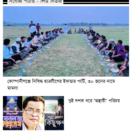
সর্বোচ্চ পঠিত - লিড নিউজ
কোম্পানীগঞ্জে নিষিদ্ধ ছাত্রলীগের ইফতার পার্টি, ৩০ জনের নামে
মামলা
দুই দশক ধরে ‘অস্থায়ী’ পরিচয়