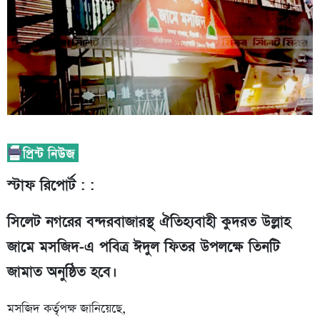
স্টাফ রিপোর্ট : :
সিলেট নগরের বন্দরবাজারস্থ ঐতিহ্যবাহী কুদরত উল্লাহ
জামে মসজিদ-এ পবিত্র ঈদুল ফিতর উপলক্ষে তিনটি
জামাত অনুষ্ঠিত হবে।
মসজিদ কর্তৃপক্ষ জানিয়েছে,