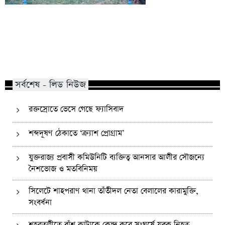
কোম্পানীগঞ্জে নিষিদ্ধ ছাত্রলীগের ইফতার
পাঠানটুলায় কিশোর গ্যা
পার্টি, ৩০ জনের নামে মামলা
এসএসসি পরীক্ষার্থীসহ
সর্বশেষ - লিড নিউজ
রক্তস্রোতে ভেসে গেছে ফ্যাসিবাদ
শব্দদূষণ ঠেকাতে ‘ক্র্যাশ প্রোগ্রাম’
যুক্তরাজ্য প্রবাসী কমিউনিটি ব্যক্তিত্ব আনসার আলীর সৌজন্যে
নৈশভোজ ও মতবিনিময়
সিলেটে শাহপরাণ থানা তাঁতীদল নেতা বেলালের কারামুক্তি,
সংবর্ধনা
শহরতলীতে বাঁশ কাটাকে কেন্দ্র করে সংঘর্ষে যুবক নিহত