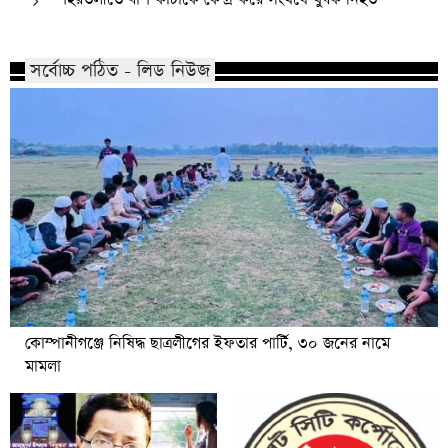
সর্বোচ্চ পঠিত - লিড নিউজ
কোম্পানীগঞ্জে নিষিদ্ধ ছাত্রলীগের ইফতার পার্টি, ৩০ জনের নামে
মামলা