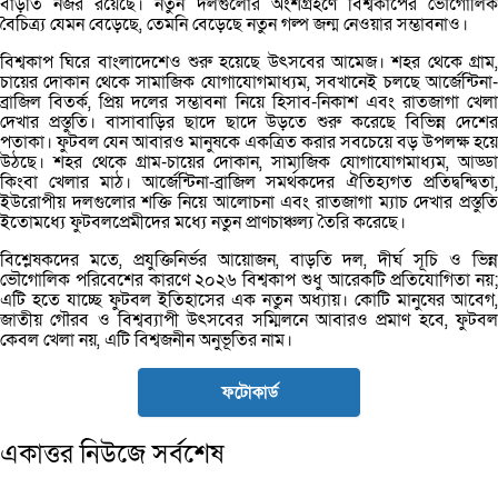
বাড়তি নজর রয়েছে। নতুন দলগুলোর অংশগ্রহণে বিশ্বকাপের ভৌগোলিক
বৈচিত্র্য যেমন বেড়েছে, তেমনি বেড়েছে নতুন গল্প জন্ম নেওয়ার সম্ভাবনাও।
বিশ্বকাপ ঘিরে বাংলাদেশেও শুরু হয়েছে উৎসবের আমেজ। শহর থেকে গ্রাম,
চায়ের দোকান থেকে সামাজিক যোগাযোগমাধ্যম, সবখানেই চলছে আর্জেন্টিনা-
ব্রাজিল বিতর্ক, প্রিয় দলের সম্ভাবনা নিয়ে হিসাব-নিকাশ এবং রাতজাগা খেলা
দেখার প্রস্তুতি। বাসাবাড়ির ছাদে ছাদে উড়তে শুরু করেছে বিভিন্ন দেশের
পতাকা। ফুটবল যেন আবারও মানুষকে একত্রিত করার সবচেয়ে বড় উপলক্ষ হয়ে
উঠছে। শহর থেকে গ্রাম-চায়ের দোকান, সামাজিক যোগাযোগমাধ্যম, আড্ডা
কিংবা খেলার মাঠ। আর্জেন্টিনা-ব্রাজিল সমর্থকদের ঐতিহ্যগত প্রতিদ্বন্দ্বিতা,
ইউরোপীয় দলগুলোর শক্তি নিয়ে আলোচনা এবং রাতজাগা ম্যাচ দেখার প্রস্তুতি
ইতোমধ্যে ফুটবলপ্রেমীদের মধ্যে নতুন প্রাণচাঞ্চল্য তৈরি করেছে।
বিশ্লেষকদের মতে, প্রযুক্তিনির্ভর আয়োজন, বাড়তি দল, দীর্ঘ সূচি ও ভিন্ন
ভৌগোলিক পরিবেশের কারণে ২০২৬ বিশ্বকাপ শুধু আরেকটি প্রতিযোগিতা নয়;
এটি হতে যাচ্ছে ফুটবল ইতিহাসের এক নতুন অধ্যায়। কোটি মানুষের আবেগ,
জাতীয় গৌরব ও বিশ্বব্যাপী উৎসবের সম্মিলনে আবারও প্রমাণ হবে, ফুটবল
কেবল খেলা নয়, এটি বিশ্বজনীন অনুভূতির নাম।
ফটোকার্ড
একাত্তর নিউজে সর্বশেষ