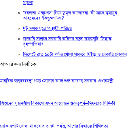
মামলা
‘বনলতা এক্সপ্রেস’ নিয়ে তুমুল আলোচনা: কী আছে হুমায়ূন
আহমেদের ‘কিছুক্ষণ’-এ?
দুই দশক ধরে ‘অস্থায়ী’ পরিচয়
জ্বালানি সাশ্রয়ে সরকারি অফিসে নতুন সময়সূচি, সিদ্ধান্ত
বৃহস্পতিবার
সিলেটে রাত ১০টা পর্যন্ত খোলা থাকবে মিষ্টান্ন ও বেকারি দোকান
আপনার জন্য নির্বাচিত
মানবিক স্বাস্থ্যব্যবস্থা গড়ে তোলার কাজ শুরু করেছে সরকার: প্রধানমন্ত্রী
শিশুদের সৃজনশীল বিকাশে এমন আয়োজন গুরুত্বপূর্ণ—মিফতাহ সিদ্দিকী
দোকানপাট খোলা থাকবে রাত ৭টা পর্যন্ত, আগের সিদ্ধান্তে শিথিলতা