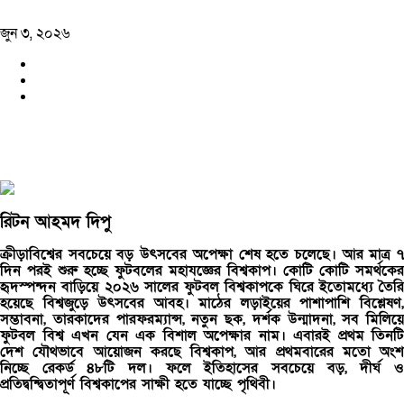
জুন ৩, ২০২৬
রিটন আহমদ দিপু
ক্রীড়াবিশ্বের সবচেয়ে বড় উৎসবের অপেক্ষা শেষ হতে চলেছে। আর মাত্র ৭
দিন পরই শুরু হচ্ছে ফুটবলের মহাযজ্ঞের বিশ্বকাপ। কোটি কোটি সমর্থকের
হৃদস্পন্দন বাড়িয়ে ২০২৬ সালের ফুটবল বিশ্বকাপকে ঘিরে ইতোমধ্যে তৈরি
হয়েছে বিশ্বজুড়ে উৎসবের আবহ। মাঠের লড়াইয়ের পাশাপাশি বিশ্লেষণ,
সম্ভাবনা, তারকাদের পারফরম্যান্স, নতুন ছক, দর্শক উন্মাদনা, সব মিলিয়ে
ফুটবল বিশ্ব এখন যেন এক বিশাল অপেক্ষার নাম। এবারই প্রথম তিনটি
দেশ যৌথভাবে আয়োজন করছে বিশ্বকাপ, আর প্রথমবারের মতো অংশ
নিচ্ছে রেকর্ড ৪৮টি দল। ফলে ইতিহাসের সবচেয়ে বড়, দীর্ঘ ও
প্রতিদ্বন্দ্বিতাপূর্ণ বিশ্বকাপের সাক্ষী হতে যাচ্ছে পৃথিবী।