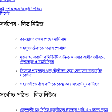
দুই দশক ধরে ‘অস্থায়ী’ পরিচয়
সিলেট
সর্বশেষ - লিড নিউজ
রক্তস্রোতে ভেসে গেছে ফ্যাসিবাদ
শব্দদূষণ ঠেকাতে ‘ক্র্যাশ প্রোগ্রাম’
যুক্তরাজ্য প্রবাসী কমিউনিটি ব্যক্তিত্ব আনসার আলীর সৌজন্যে
নৈশভোজ ও মতবিনিময়
সিলেটে শাহপরাণ থানা তাঁতীদল নেতা বেলালের কারামুক্তি,
সংবর্ধনা
শহরতলীতে বাঁশ কাটাকে কেন্দ্র করে সংঘর্ষে যুবক নিহত
সর্বোচ্চ পঠিত - লিড নিউজ
কোম্পানীগঞ্জে নিষিদ্ধ ছাত্রলীগের ইফতার পার্টি, ৩০ জনের নামে