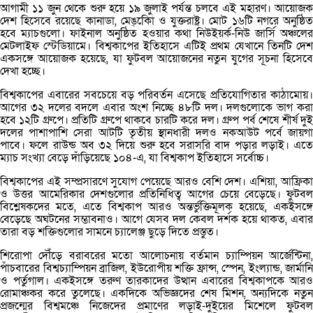
আগামী ১১ জুন থেকে শুরু হয়ে ১৯ জুলাই পর্যন্ত চলবে এই মহারণ। আয়োজক
দেশ হিসেবে রয়েছে কানাডা, মেঙ্েিকা ও যুক্তরাষ্ট্র। মোট ১৬টি নগরে অনুষ্ঠিত
হবে ম্যাচগুলো। ফাইনাল অনুষ্ঠিত হওয়ার কথা নিউইয়র্ক-নিউ জার্সি অঞ্চলের
মেটলাইফ স্টেডিয়ামে। বিশ্বকাপের ইতিহাসে এটিই প্রথম যেখানে তিনটি দেশ
একসঙ্গে আয়োজক হয়েছে, যা ফুটবল আয়োজনের নতুন যুগের সূচনা হিসেবে
দেখা হচ্ছে।
বিশ্বকাপের এবারের সবচেয়ে বড় পরিবর্তন এসেছে প্রতিযোগিতার কাঠামোয়।
আগের ৩২ দলের বদলে এবার অংশ নিচ্ছে ৪৮টি দল। দলগুলোকে ভাগ করা
হবে ১২টি গ্রুপে। প্রতিটি গ্রুপে থাকবে চারটি করে দল। গ্রুপ পর্ব শেষে শীর্ষ দুই
দলের পাশাপাশি সেরা আটটি তৃতীয় স্থানধারী দলও নকআউট পর্বে জায়গা
পাবে। ফলে রাউন্ড অব ৩২ দিয়ে শুরু হবে সরাসরি বাদ পড়ার লড়াই। এতে
ম্যাচ সংখ্যা বেড়ে দাঁড়িয়েছে ১০৪-এ, যা বিশ্বকাপ ইতিহাসে সর্বোচ্চ।
বিশ্বকাপের এই সম্প্রসারণে সুযোগ পেয়েছে আরও বেশি দেশ। এশিয়া, আফ্রিকা
ও উত্তর আমেরিকার দেশগুলোর প্রতিনিধিত্ব আগের চেয়ে বেড়েছে। ফুটবল
বিশ্লেষকদের মতে, এতে বিশ্বকাপ আরও অন্তর্ভুক্তিমূলক হয়েছে, একইসঙ্গে
বেড়েছে অঘটনের সম্ভাবনাও। আগে যেসব দল কেবল দর্শক হয়ে থাকত, এবার
তারা বড় শক্তিগুলোর সামনে চ্যালেঞ্জ ছুড়ে দিতে প্রস্তুত।
শিরোপা দৌঁড়ে বরাবরের মতো আলোচনায় বর্তমান চ্যাম্পিয়ন আর্জেন্টিনা,
পাঁচবারের বিশ্বচ্যাম্পিয়ন ব্রাজিল, ইউরোপীয় শক্তি ফ্রান্স, স্পেন, ইংল্যান্ড, জার্মানি
ও পর্তুগাল। একইসঙ্গে তরুণ তারকাদের উত্থান এবারের বিশ্বকাপকে আরও
রোমাঞ্চকর করে তুলেছে। একদিকে অভিজ্ঞদের শেষ মিশন, অন্যদিকে নতুন
প্রজন্মের বিশ্বমঞ্চে নিজেদের প্রমাণের লড়াই-দুইয়ের মিশেলে ফুটবল