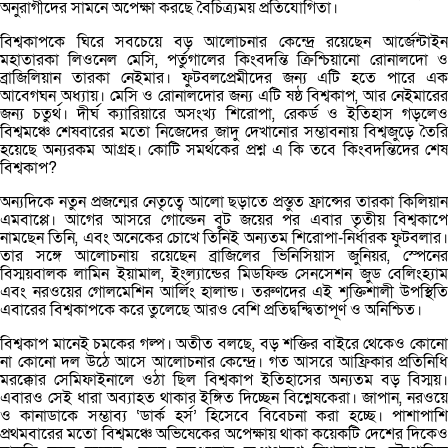
অনুরাগীদের সামনে অপেক্ষা করছে বৈচিত্র্যময় প্রতিযোগিতা।
বিশ্বকাপকে ঘিরে সবচেয়ে বড় আলোচনার কেন্দ্রে রয়েছেন আর্জেন্টাইন
মহাতারকা লিওনেল মেসি, পর্তুগালের কিংবদন্তি ক্রিশ্চিয়ানো রোনালদো ও
ব্রাজিলিয়ান তারকা নেইমার। ফুটবলপ্রেমীদের জন্য এটি হতে পারে এক
আবেগঘন অধ্যায়। মেসি ও রোনালদোর জন্য এটি ষষ্ঠ বিশ্বকাপ, আর নেইমারের
জন্য চতুর্থ। দীর্ঘ ক্যারিয়ারে অসংখ্য শিরোপা, রেকর্ড ও ইতিহাস গড়লেও
বিশ্বমঞ্চে শেষবারের মতো নিজেদের জাদু দেখানোর সম্ভাবনায় বিশ্বজুড়ে তৈরি
হয়েছে অন্যরকম আগ্রহ। কোটি সমর্থকের প্রশ্ন এ কি তবে কিংবদন্তিদের শেষ
বিশ্বকাপ?
অন্যদিকে নতুন প্রজন্মের নেতৃত্বে আলো ছড়াতে প্রস্তুত ফ্রান্সের তারকা কিলিয়ান
এমবাপ্পে। আগের আসরে গোল্ডেন বুট জয়ের পর এবার তৃতীয় বিশ্বকাপে
নামছেন তিনি, এবং অনেকের চোখে তিনিই অন্যতম শিরোপা-নির্ধারক ফুটবলার।
তার সঙ্গে আলোচনায় রয়েছেন ব্রাজিলের ভিনিসিয়াস জুনিয়র, স্পেনের
বিস্ময়বালক লামিন ইয়ামাল, ইংল্যান্ডের মিডফিল্ড সেনসেশন জুড বেলিংহ্যাম
এবং নরওয়ের গোলমেশিন আর্লিং হালান্ড। তরুণদের এই শক্তিশালী উপস্থিতি
এবারের বিশ্বকাপকে করে তুলেছে আরও বেশি প্রতিদ্বন্দ্বিতাপূর্ণ ও অনিশ্চিত।
বিশ্বকাপ মানেই চমকের গল্প। অতীত বলছে, বড় শক্তির বাইরে থেকেও কোনো
না কোনো দল উঠে আসে আলোচনার কেন্দ্রে। গত আসরে আফ্রিকার প্রতিনিধি
মরক্কোর সেমিফাইনালে ওঠা ছিল বিশ্বকাপ ইতিহাসের অন্যতম বড় বিস্ময়।
এবারও সেই ধারা অব্যাহত থাকার ইঙ্গিত দিচ্ছেন বিশ্লেষকেরা। জাপান, নরওয়ে
ও কানাডাকে সম্ভাব্য ‘ডার্ক হর্স’ হিসেবে বিবেচনা করা হচ্ছে। পাশাপাশি
প্রথমবারের মতো বিশ্বমঞ্চে অভিষেকের অপেক্ষায় থাকা কয়েকটি দেশের দিকেও