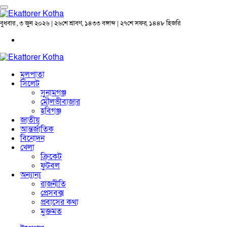
বুধবার , ৩ জুন ২০২৬ | ২৬শে শ্রাবণ, ১৪৩৩ বঙ্গাব্দ | ২৭শে সফর, ১৪৪৮ হিজরি
মূলপাতা
সিলেট
সুনামগঞ্জ
মৌলভীবাজার
হবিগঞ্জ
জাতীয়
আন্তর্জাতিক
বিনোদন
খেলা
ক্রিকেট
ফুটবল
অন্যান্য
রাজনীতি
প্রেসবক্স
প্রবাসের কথা
মুক্তমত