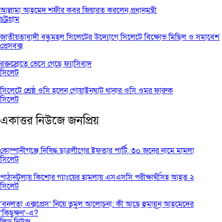
আল্লামা আহমেদ শফীর কবর জিয়ারত করলেন প্রধানমন্ত্রী
চট্রগ্রাম
জাতীয়তাবাদী বন্ধুমহল সিলেটের উদ্যোগে সিলেটে বিক্ষোভ মিছিল ও সমাবেশ
প্রেসবক্স
রক্তস্রোতে ভেসে গেছে ফ্যাসিবাদ
সিলেট
সিলেটে শ্রেষ্ঠ ওসি হলেন গোয়াইনঘাট থানার ওসি ওমর ফারুক
সিলেট
একাত্তর নিউজে জনপ্রিয়
কোম্পানীগঞ্জে নিষিদ্ধ ছাত্রলীগের ইফতার পার্টি, ৩০ জনের নামে মামলা
সিলেট
পাঠানটুলায় কিশোর গ্যাংয়ের হামলায় এসএসসি পরীক্ষার্থীসহ আহত ২
সিলেট
‘বনলতা এক্সপ্রেস’ নিয়ে তুমুল আলোচনা: কী আছে হুমায়ূন আহমেদের
‘কিছুক্ষণ’-এ?
লিড নিউজ