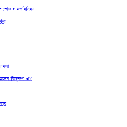
ে নৈশভোজ ও মতবিনিময়
্ধনা
 মামলা
েদের ‘কিছুক্ষণ’-এ?
িবার