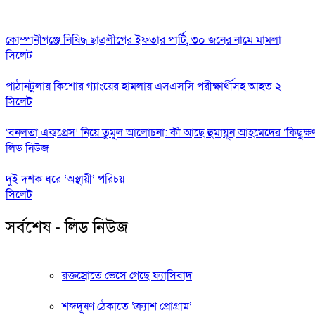
কোম্পানীগঞ্জে নিষিদ্ধ ছাত্রলীগের ইফতার পার্টি, ৩০ জনের নামে মামলা
সিলেট
পাঠানটুলায় কিশোর গ্যাংয়ের হামলায় এসএসসি পরীক্ষার্থীসহ আহত ২
সিলেট
‘বনলতা এক্সপ্রেস’ নিয়ে তুমুল আলোচনা: কী আছে হুমায়ূন আহমেদের ‘কিছুক্ষ
লিড নিউজ
দুই দশক ধরে ‘অস্থায়ী’ পরিচয়
সিলেট
সর্বশেষ - লিড নিউজ
রক্তস্রোতে ভেসে গেছে ফ্যাসিবাদ
শব্দদূষণ ঠেকাতে ‘ক্র্যাশ প্রোগ্রাম’