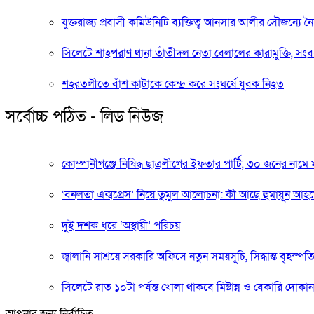
যুক্তরাজ্য প্রবাসী কমিউনিটি ব্যক্তিত্ব আনসার আলীর সৌজন্য
সিলেটে শাহপরাণ থানা তাঁতীদল নেতা বেলালের কারামুক্তি, সংবর
শহরতলীতে বাঁশ কাটাকে কেন্দ্র করে সংঘর্ষে যুবক নিহত
সর্বোচ্চ পঠিত - লিড নিউজ
কোম্পানীগঞ্জে নিষিদ্ধ ছাত্রলীগের ইফতার পার্টি, ৩০ জনের নামে
‘বনলতা এক্সপ্রেস’ নিয়ে তুমুল আলোচনা: কী আছে হুমায়ূন আহম
দুই দশক ধরে ‘অস্থায়ী’ পরিচয়
জ্বালানি সাশ্রয়ে সরকারি অফিসে নতুন সময়সূচি, সিদ্ধান্ত বৃহস্পত
সিলেটে রাত ১০টা পর্যন্ত খোলা থাকবে মিষ্টান্ন ও বেকারি দোকান