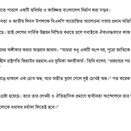
তে পারলে একটি স্বনির্ভর ও কাঙ্ক্ষিত বাংলাদেশ নির্মাণ করা সম্ভব।
স্বাধীনতা ও জাতীয় দিবস উপলক্ষে বিএনপি আয়োজিত আলোচনা সভায় প্রধান অতিথ
তা রয়েছে। তাই দেশের সার্বিক উন্নয়ন নিশ্চিত করতে হলে সবাইকে ঐক্যবদ্ধভাবে 
 গঠনের অঙ্গীকার করার আহ্বান জানান। “আমরা শুধু একটি অংশ নয়, পুরো জাতিক
রামে শহীদ রাষ্ট্রপতি জিয়াউর রহমান-এর ভূমিকা অনস্বীকার্য। তিনি বলেন, “প্রজন্মে
”
পড়ে থাকলে এক চোখ অন্ধ, আর অতীত ভুলে গেলে দুই চোখই অন্ধ।” গত কয়েক বছরে
্টা হয়েছে। তবে তার লেখনী ও ঐতিহাসিক প্রমাণে স্বাধীনতা আন্দোলনে তার দীর্ঘ প
ুলোকে যথাযথ মর্যাদা দিতেই হবে।”