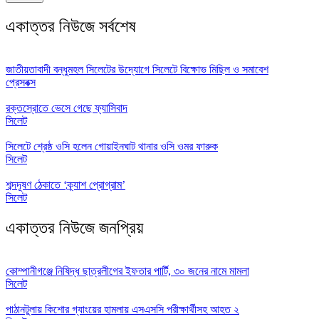
একাত্তর নিউজে সর্বশেষ
জাতীয়তাবাদী বন্ধুমহল সিলেটের উদ্যোগে সিলেটে বিক্ষোভ মিছিল ও সমাবেশ
প্রেসবক্স
রক্তস্রোতে ভেসে গেছে ফ্যাসিবাদ
সিলেট
সিলেটে শ্রেষ্ঠ ওসি হলেন গোয়াইনঘাট থানার ওসি ওমর ফারুক
সিলেট
শব্দদূষণ ঠেকাতে ‘ক্র্যাশ প্রোগ্রাম’
সিলেট
একাত্তর নিউজে জনপ্রিয়
কোম্পানীগঞ্জে নিষিদ্ধ ছাত্রলীগের ইফতার পার্টি, ৩০ জনের নামে মামলা
সিলেট
পাঠানটুলায় কিশোর গ্যাংয়ের হামলায় এসএসসি পরীক্ষার্থীসহ আহত ২