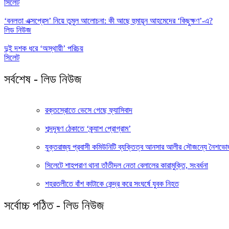
সিলেট
‘বনলতা এক্সপ্রেস’ নিয়ে তুমুল আলোচনা: কী আছে হুমায়ূন আহমেদের ‘কিছুক্ষণ’-এ?
লিড নিউজ
দুই দশক ধরে ‘অস্থায়ী’ পরিচয়
সিলেট
সর্বশেষ - লিড নিউজ
রক্তস্রোতে ভেসে গেছে ফ্যাসিবাদ
শব্দদূষণ ঠেকাতে ‘ক্র্যাশ প্রোগ্রাম’
যুক্তরাজ্য প্রবাসী কমিউনিটি ব্যক্তিত্ব আনসার আলীর সৌজন্যে নৈশভ
সিলেটে শাহপরাণ থানা তাঁতীদল নেতা বেলালের কারামুক্তি, সংবর্ধনা
শহরতলীতে বাঁশ কাটাকে কেন্দ্র করে সংঘর্ষে যুবক নিহত
সর্বোচ্চ পঠিত - লিড নিউজ