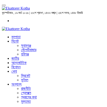
বৃহস্পতিবার , ১৯ মার্চ ২০২৬ | ২৩শে শ্রাবণ, ১৪৩৩ বঙ্গাব্দ | ২৪শে সফর, ১৪৪৮ হিজরি
মূলপাতা
সিলেট
সুনামগঞ্জ
মৌলভীবাজার
হবিগঞ্জ
জাতীয়
আন্তর্জাতিক
বিনোদন
খেলা
ক্রিকেট
ফুটবল
অন্যান্য
রাজনীতি
প্রেসবক্স
প্রবাসের কথা
মুক্তমত