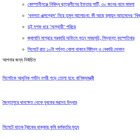
কোম্পানীগঞ্জে নিষিদ্ধ ছাত্রলীগের ইফতার পার্টি, ৩০ জনের নামে মামলা
‘বনলতা এক্সপ্রেস’ নিয়ে তুমুল আলোচনা: কী আছে হুমায়ূন আহমেদের ‘কিছ
দুই দশক ধরে ‘অস্থায়ী’ পরিচয়
জ্বালানি সাশ্রয়ে সরকারি অফিসে নতুন সময়সূচি, সিদ্ধান্ত বৃহস্পতিবার
সিলেটে রাত ১০টা পর্যন্ত খোলা থাকবে মিষ্টান্ন ও বেকারি দোকান
আপনার জন্য নির্বাচিত
সিলেটকে আধুনিক পর্যটন নগরী গড়ে তোলা হবে: বাণিজ্যমন্ত্রী
জৈন্তাপুরে ধানক্ষেত থেকে যুবকের মরদেহ উদ্ধার
সিলেটে ঘাতক ট্রাকের ধাক্কায় কৃষি কর্মকর্তার মৃত্যু