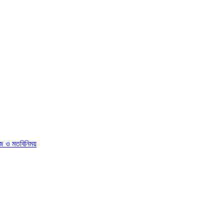
োজ ও মতবিনিময়