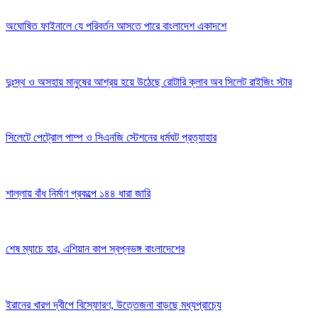
অঘোষিত ফাইনালে যে পরিবর্তন আসতে পারে বাংলাদেশ একাদশে
দুঃস্থ ও অসহায় মানুষের আশ্রয় হয়ে উঠেছে রোটারি ক্লাব অব সিলেট রাইজিং স্টার
সিলেটে পেট্রোল পাম্প ও সিএনজি স্টেশনের ধর্মঘট প্রত্যাহার
শাল্লায় বাঁধ নির্মাণ প্রকল্পে ১৪৪ ধারা জারি
শেষ ম্যাচে হার, এশিয়ান কাপ স্বপ্নভঙ্গ বাংলাদেশের
ইরানের খারগ দ্বীপে বিস্ফোরণ, উত্তেজনা বাড়ছে মধ্যপ্রাচ্যে