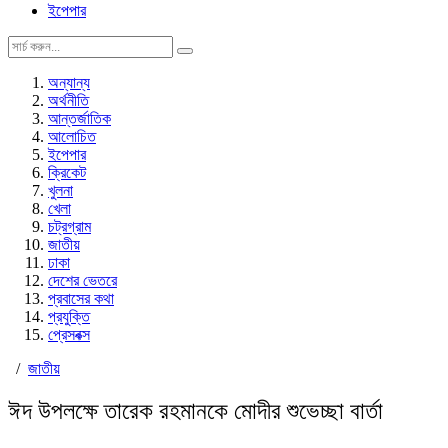
ইপেপার
অন্যান্য
অর্থনীতি
আন্তর্জাতিক
আলোচিত
ইপেপার
ক্রিকেট
খুলনা
খেলা
চট্রগ্রাম
জাতীয়
ঢাকা
দেশের ভেতরে
প্রবাসের কথা
প্রযুক্তি
প্রেসবক্স
/
জাতীয়
ঈদ উপলক্ষে তারেক রহমানকে মোদীর শুভেচ্ছা বার্তা