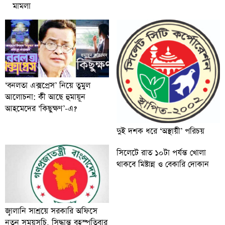
মামলা
‘বনলতা এক্সপ্রেস’ নিয়ে তুমুল
আলোচনা: কী আছে হুমায়ূন
আহমেদের ‘কিছুক্ষণ’-এ?
দুই দশক ধরে ‘অস্থায়ী’ পরিচয়
সিলেটে রাত ১০টা পর্যন্ত খোলা
থাকবে মিষ্টান্ন ও বেকারি দোকান
জ্বালানি সাশ্রয়ে সরকারি অফিসে
নতুন সময়সূচি, সিদ্ধান্ত বৃহস্পতিবার