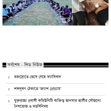
কোম্পানীগঞ্জে নিষিদ্ধ ছাত্রলীগের ইফতার
পাঠানটুলায় কিশোর গ্যা
পার্টি, ৩০ জনের নামে মামলা
এসএসসি পরীক্ষার্থীসহ
সর্বশেষ - লিড নিউজ
রক্তস্রোতে ভেসে গেছে ফ্যাসিবাদ
শব্দদূষণ ঠেকাতে ‘ক্র্যাশ প্রোগ্রাম’
যুক্তরাজ্য প্রবাসী কমিউনিটি ব্যক্তিত্ব আনসার আলীর সৌজন্যে
নৈশভোজ ও মতবিনিময়