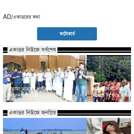
AD/একাত্তরের কথা
ফটোকার্ড
একাত্তর নিউজে সর্বশেষ
আল্লামা আহমেদ শফীর কবর জিয়ারত
জাতীয়তাবাদী বন্ধুমহল স
করলেন প্রধানমন্ত্রী
সিলেটে বিক্ষোভ মিছিল
একাত্তর নিউজে জনপ্রিয়