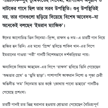
পরিচালক—দুই ভূমিকাতেই সিনেমা, ম্যাগাজিন অনুষ্ঠান ও
নাটকের গানে ছিল তার সরব উপস্থিতি। শুধু উপস্থিতিই
নয়, তার গানগুলো ছড়িয়ে দিয়েছে বিশেষ আবেদন—যা
অনেকেই বলছেন ‘ইমরান ম্যাজিক’।
ঈদের আলোচিত তিন সিনেমা—প্রিন্স, রাক্ষস ও দম—এ চারটি গান নিয়ে
হাজির হন তিনি। এর মধ্যে ‘প্রিন্স’ ছবিতে শাকিব খান-এর লিপে
ইমরানের গাওয়া ‘পরী’ গানটি বিশেষভাবে দর্শকপ্রিয়তা পায়।
অন্যদিকে সিয়াম আহমেদ-এর লিপে ‘রাক্ষস’ ছবিতে তিনি গেয়েছেন
‘শুদ্ধতার প্রেম’ ও ‘তুমি ছাড়া’। পাশাপাশি আফরান নিশো ও পূজা চেরী
অভিনীত ‘দম’ সিনেমায় তার কণ্ঠে ‘কোথায় পাবো তাহারে’ গানটিও
পেয়েছে প্রশংসা।
চারটি গানই চার ভিন্ন ঘরানার হওয়ায় শ্রোতারা পেয়েছেন বৈচিত্র্যপূর্ণ