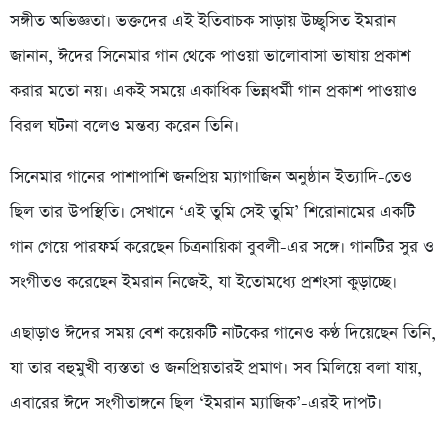
সঙ্গীত অভিজ্ঞতা। ভক্তদের এই ইতিবাচক সাড়ায় উচ্ছ্বসিত ইমরান
জানান, ঈদের সিনেমার গান থেকে পাওয়া ভালোবাসা ভাষায় প্রকাশ
করার মতো নয়। একই সময়ে একাধিক ভিন্নধর্মী গান প্রকাশ পাওয়াও
বিরল ঘটনা বলেও মন্তব্য করেন তিনি।
সিনেমার গানের পাশাপাশি জনপ্রিয় ম্যাগাজিন অনুষ্ঠান ইত্যাদি-তেও
ছিল তার উপস্থিতি। সেখানে ‘এই তুমি সেই তুমি’ শিরোনামের একটি
গান গেয়ে পারফর্ম করেছেন চিত্রনায়িকা বুবলী-এর সঙ্গে। গানটির সুর ও
সংগীতও করেছেন ইমরান নিজেই, যা ইতোমধ্যে প্রশংসা কুড়াচ্ছে।
এছাড়াও ঈদের সময় বেশ কয়েকটি নাটকের গানেও কণ্ঠ দিয়েছেন তিনি,
যা তার বহুমুখী ব্যস্ততা ও জনপ্রিয়তারই প্রমাণ। সব মিলিয়ে বলা যায়,
এবারের ঈদে সংগীতাঙ্গনে ছিল ‘ইমরান ম্যাজিক’-এরই দাপট।