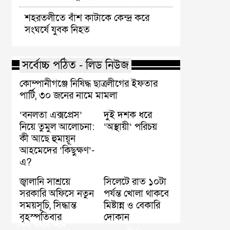
শহরতলীতে বাঁশ কাটাকে কেন্দ্র করে
সংঘর্ষে যুবক নিহত
সর্বোচ্চ পঠিত - লিড নিউজ
কোম্পানীগঞ্জে নিষিদ্ধ ছাত্রলীগের ইফতার
পার্টি, ৩০ জনের নামে মামলা
‘বনলতা এক্সপ্রেস’
দুই দশক ধরে
নিয়ে তুমুল আলোচনা:
‘অস্থায়ী’ পরিচয়
কী আছে হুমায়ূন
আহমেদের ‘কিছুক্ষণ’-
এ?
জ্বালানি সাশ্রয়ে
সিলেটে রাত ১০টা
সরকারি অফিসে নতুন
পর্যন্ত খোলা থাকবে
সময়সূচি, সিদ্ধান্ত
মিষ্টান্ন ও বেকারি
বৃহস্পতিবার
দোকান
কেন এবার ঈদে