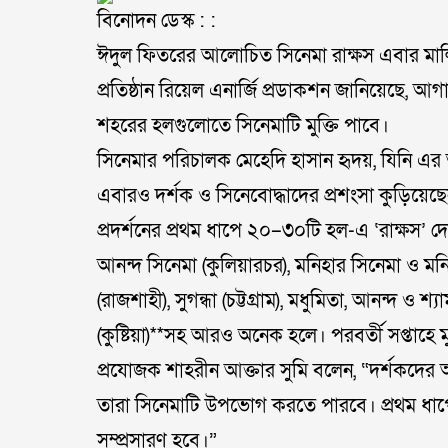
বিনোদন ডেস্ক : :
ঈদুল ফিতরের আলোচিত সিনেমা রাক্ষস এবার মাল্টিপ্
প্রতিষ্ঠান রিয়েল এনার্জি প্রডাকশন জানিয়েছে, আগ
শহরের হলগুলোতে সিনেমাটি মুক্তি পাবে।
সিনেমার পরিচালক মেহেদি হাসান হৃদয়, যিনি এর আ
এবারও দর্শক ও সিনেবোদ্ধাদের প্রশংসা কুড়িয়েছ
প্রদর্শনের প্রথম ধাপে ২০–৩০টি হল-এ ‘রাক্ষস’ দেখা
আনন্দ সিনেমা (কুলিয়ারচর), মনিহার সিনেমা ও মনি
(রাজশাহী), সুগন্ধা (চট্টগ্রাম), মধুমিতা, আনন্দ ও শ্য
(কুষ্টিয়া)**সহ আরও অনেক হলে। পরবর্তী সপ্তাহ
প্রযোজক শাহরীন আক্তার সুমি বলেন, “দর্শকদের 
তারা সিনেমাটি উপভোগ করতে পারবে। প্রথম ধাপে
সম্প্রসারণ হবে।”