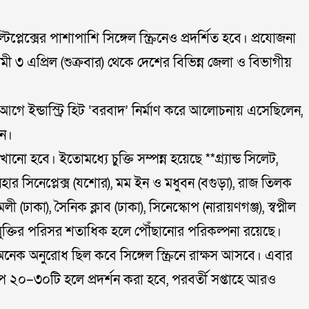
লেক্সের পাশাপাশি সিঙ্গেল স্ক্রিনেও প্রদর্শিত হবে। প্রযোজনা
ামী ৩ এপ্রিল (শুক্রবার) থেকে দেশের বিভিন্ন জেলা ও বিভাগীয়
গে ইন্ডাস্ট্রি হিট ‘বরবাদ’ নির্মাণ করে আলোচনায় এসেছিলেন,
েন।
নো হবে। ইতোমধ্যে চুক্তি সম্পন্ন হয়েছে **গ্র্যান্ড সিলেট,
হার সিনেপ্লেক্স (যশোর), মম ইন ও মধুবন (বগুড়া), রাজ তিলক
ামলী (ঢাকা), সৈনিক ক্লাব (ঢাকা), সিনেস্কোপ (নারায়ণগঞ্জ), স্বপ্নীল
ে মুক্তির পরিসর শতাধিক হলে পৌঁছানোর পরিকল্পনা রয়েছে।
অনেক অনুরোধ ছিল কবে সিঙ্গেল স্ক্রিনে রাক্ষস আসবে। এবার
 ২০–৩০টি হলে প্রদর্শন করা হবে, পরবর্তী সপ্তাহে আরও