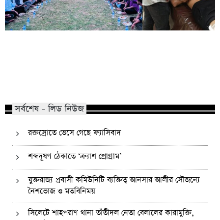
কোম্পানীগঞ্জে নিষিদ্ধ ছাত্রলীগের ইফতার
পাঠানটুলায় কিশোর গ্যা
পার্টি, ৩০ জনের নামে মামলা
এসএসসি পরীক্ষার্থীসহ
সর্বশেষ - লিড নিউজ
রক্তস্রোতে ভেসে গেছে ফ্যাসিবাদ
শব্দদূষণ ঠেকাতে ‘ক্র্যাশ প্রোগ্রাম’
যুক্তরাজ্য প্রবাসী কমিউনিটি ব্যক্তিত্ব আনসার আলীর সৌজন্যে
নৈশভোজ ও মতবিনিময়
সিলেটে শাহপরাণ থানা তাঁতীদল নেতা বেলালের কারামুক্তি,