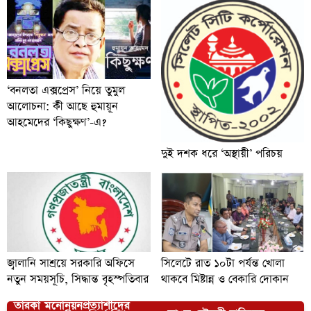
‘বনলতা এক্সপ্রেস’ নিয়ে তুমুল
আলোচনা: কী আছে হুমায়ূন
আহমেদের ‘কিছুক্ষণ’-এ?
দুই দশক ধরে ‘অস্থায়ী’ পরিচয়
জ্বালানি সাশ্রয়ে সরকারি অফিসে
সিলেটে রাত ১০টা পর্যন্ত খোলা
নতুন সময়সূচি, সিদ্ধান্ত বৃহস্পতিবার
থাকবে মিষ্টান্ন ও বেকারি দোকান
তারকা মনোনয়নপ্রত্যাশীদের