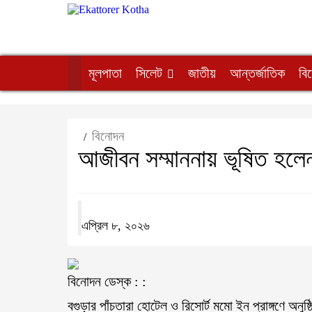
মূলপাতা
সিলেট
জাতীয়
আন্তর্জাতিক
বি
বিনোদন
/
আজীবন সম্মাননায় ভূষিত হলে
এপ্রিল ৮, ২০২৬
বিনোদন ডেস্ক : :
বগুড়ার পাঁচতারা হোটেল ও রিসোর্ট মমো ইন প্রাঙ্গণে 