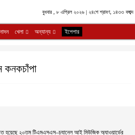
বুধবার , ৮ এপ্রিল ২০২৬ | ২৪শে শ্রাবণ, ১৪৩৩ বঙ্গাব
নোদন
খেলা
অন্যান্য
ইপেপার
ন কনকচাঁপা
অনুষ্ঠিত হয়েছে ২০তম টিএমএসএস–চ্যানেল আই মিউজিক অ্যাওয়ার্ডের