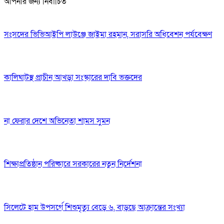
আপনার জন্য নির্বাচিত
সংসদের ভিভিআইপি লাউঞ্জে জাইমা রহমান, সরাসরি অধিবেশন পর্যবেক্ষণ
কালিঘাটস্থ প্রাচীন আখড়া সংস্কারের দাবি ভক্তদের
না ফেরার দেশে অভিনেতা শামস সুমন
শিক্ষাপ্রতিষ্ঠান পরিষ্কারে সরকারের নতুন নির্দেশনা
সিলেটে হাম উপসর্গে শিশুমৃত্যু বেড়ে ৬, বাড়ছে আক্রান্তের সংখ্যা